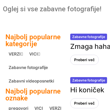
Oglej si vse zabavne fotografije!
Najbolj popularne
Zabavne fotografije
kategorije
Zmaga hah
VERZI
VICI
Preberi več
Zabavne fotografije
Zabavne fotografije
Zabavni videoposnetki
Hi koniček
Najbolj popularne
oznake
Preberi več
pregovori
VICI
VERZI