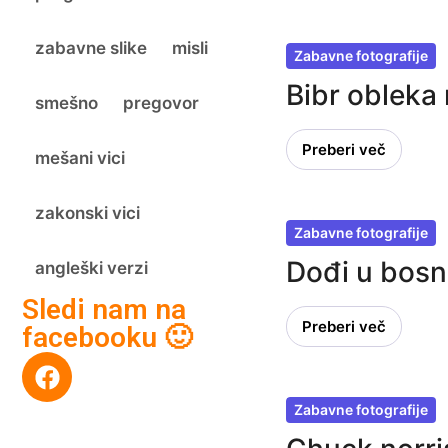
zabavne slike
misli
Zabavne fotografije
Bibr obleka 
smešno
pregovor
Preberi več
mešani vici
zakonski vici
Zabavne fotografije
Dođi u bos
angleški verzi
Sledi nam na
Preberi več
facebooku 🙂
Zabavne fotografije