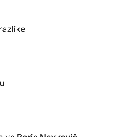
razlike
nu