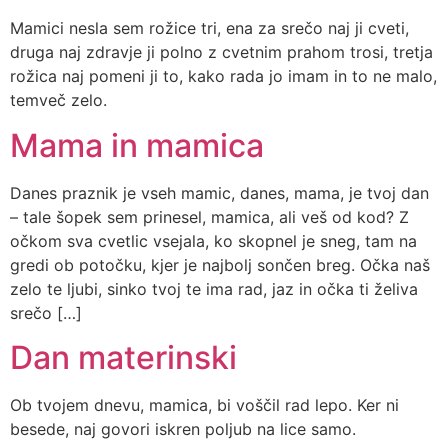
Mamici nesla sem rožice tri, ena za srečo naj ji cveti,
druga naj zdravje ji polno z cvetnim prahom trosi, tretja
rožica naj pomeni ji to, kako rada jo imam in to ne malo,
temveč zelo.
Mama in mamica
Danes praznik je vseh mamic, danes, mama, je tvoj dan
– tale šopek sem prinesel, mamica, ali veš od kod? Z
očkom sva cvetlic vsejala, ko skopnel je sneg, tam na
gredi ob potočku, kjer je najbolj sončen breg. Očka naš
zelo te ljubi, sinko tvoj te ima rad, jaz in očka ti želiva
srečo […]
Dan materinski
Ob tvojem dnevu, mamica, bi voščil rad lepo. Ker ni
besede, naj govori iskren poljub na lice samo.