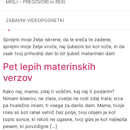
MISLI – PREGOVORI in REKI
Brez sonca roža ne cveti, a nam brez mam živeti ni.
Zahvalim soncu se za cvet, in tebi, ker ves moj si svet!
ZABAVNI VIDEOPOSNETKI
Ljubeč materinski dan
Sprejmi moje želje iskrene, da le sreča te zadene,
sprejmi moje želje vroče, naj ljubezni bo kot toče, in da
vsak tvoj prihodnji dan bi bil ljubeč materinski dan!
Pet lepih materinskih
verzov
Kako naj, mama, zdaj ti voščim, kaj naj ti podarim?
Nimam biserov, ne zlata, cvetje ne rodi zdaj trata; srce
pa hvaležno imam, ti vsega za darilo dam. Mama, tvoje
roke so kot rahel vetrič čez polje, tvoj objem je kot
toplo sonce, ki nikoli ne ugasne, tvoj glas je kot najlepša
pesem, ki povzdigne […]