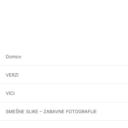
Domov
VERZI
Brez mam nam živeti ni
VICI
Brez sonca roža ne cveti, a nam brez mam živeti ni.
Zahvalim soncu se za cvet, a tebi, ker ves moj si svet!
SMEŠNE SLIKE – ZABAVNE FOTOGRAFIJE
Ves moj svet