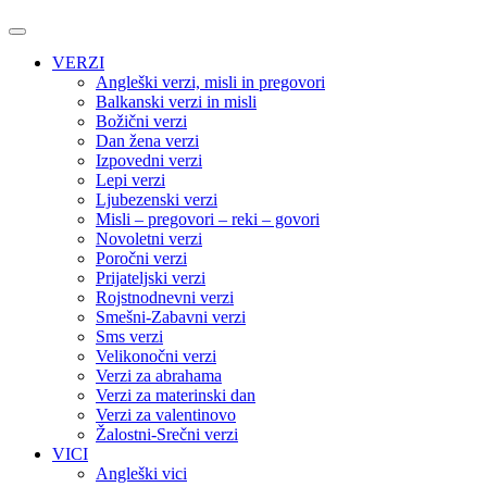
VERZI
Angleški verzi, misli in pregovori
Balkanski verzi in misli
Božični verzi
Dan žena verzi
Izpovedni verzi
Lepi verzi
Ljubezenski verzi
Misli – pregovori – reki – govori
Novoletni verzi
Poročni verzi
Prijateljski verzi
Rojstnodnevni verzi
Smešni-Zabavni verzi
Sms verzi
Velikonočni verzi
Verzi za abrahama
Verzi za materinski dan
Verzi za valentinovo
Žalostni-Srečni verzi
VICI
Angleški vici