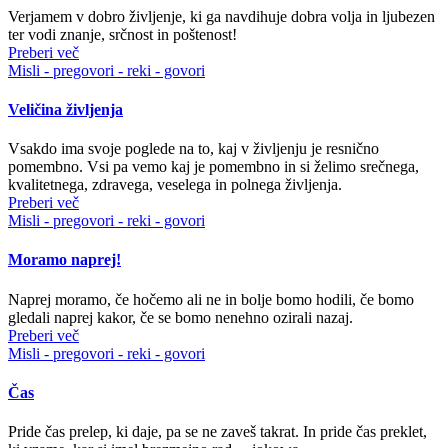
Verjamem v dobro življenje, ki ga navdihuje dobra volja in ljubezen
ter vodi znanje, srčnost in poštenost!
Preberi več
Misli - pregovori - reki - govori
Veličina življenja
Vsakdo ima svoje poglede na to, kaj v življenju je resnično
pomembno. Vsi pa vemo kaj je pomembno in si želimo srečnega,
kvalitetnega, zdravega, veselega in polnega življenja.
Preberi več
Misli - pregovori - reki - govori
Moramo naprej!
Naprej moramo, če hočemo ali ne in bolje bomo hodili, če bomo
gledali naprej kakor, če se bomo nenehno ozirali nazaj.
Preberi več
Misli - pregovori - reki - govori
Čas
Pride čas prelep, ki daje, pa se ne zaveš takrat. In pride čas preklet,