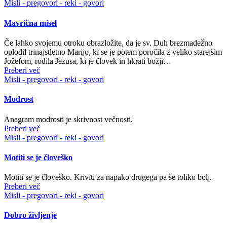
Misli - pregovori - reki - govori
Mavrična misel
Če lahko svojemu otroku obrazložite, da je sv. Duh brezmadežno
oplodil trinajstletno Marijo, ki se je potem poročila z veliko starejšim
Jožefom, rodila Jezusa, ki je človek in hkrati božji…
Preberi več
Misli - pregovori - reki - govori
Modrost
Anagram modrosti je skrivnost večnosti.
Preberi več
Misli - pregovori - reki - govori
Motiti se je človeško
Motiti se je človeško. Kriviti za napako drugega pa še toliko bolj.
Preberi več
Misli - pregovori - reki - govori
Dobro življenje