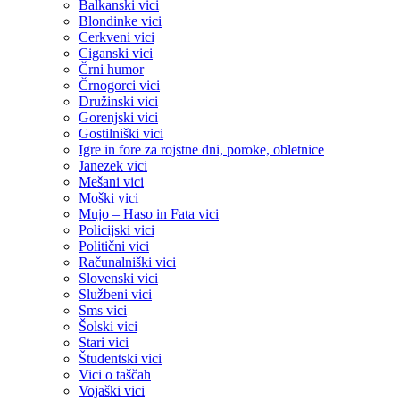
Balkanski vici
Blondinke vici
Cerkveni vici
Ciganski vici
Črni humor
Črnogorci vici
Družinski vici
Gorenjski vici
Gostilniški vici
Igre in fore za rojstne dni, poroke, obletnice
Janezek vici
Mešani vici
Moški vici
Mujo – Haso in Fata vici
Policijski vici
Politični vici
Računalniški vici
Slovenski vici
Službeni vici
Sms vici
Šolski vici
Stari vici
Študentski vici
Vici o taščah
Vojaški vici