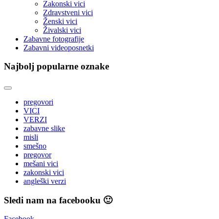
Zakonski vici
Zdravstveni vici
Ženski vici
Živalski vici
Zabavne fotografije
Zabavni videoposnetki
Najbolj popularne oznake
pregovori
VICI
VERZI
zabavne slike
misli
smešno
pregovor
mešani vici
zakonski vici
angleški verzi
Sledi nam na facebooku 🙂
Facebook