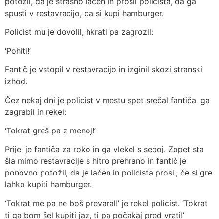
potožil, da je strašno lačen in prosil policista, da ga
spusti v restavracijo, da si kupi hamburger.
Policist mu je dovolil, hkrati pa zagrozil:
‘Pohiti!’
Fantič je vstopil v restavracijo in izginil skozi stranski
izhod.
Čez nekaj dni je policist v mestu spet srečal fantiča, ga
zagrabil in rekel:
‘Tokrat greš pa z menoj!’
Prijel je fantiča za roko in ga vlekel s seboj. Zopet sta
šla mimo restavracije s hitro prehrano in fantič je
ponovno potožil, da je lačen in policista prosil, če si gre
lahko kupiti hamburger.
‘Tokrat me pa ne boš prevaral!’ je rekel policist. ‘Tokrat
ti ga bom šel kupiti jaz, ti pa počakaj pred vrati!’