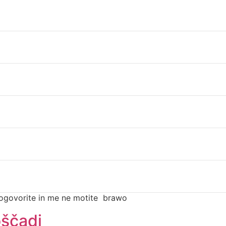
Da se lahko pomeša med ljudi
je, ko ugotovita, da pri sebi nimata potnih listov. Nekaj ča
j potrka na enega od zabojnikov nakar se oglasi Mihc in zaki
atih. Kdo je? Policija, odprite.. Kaj bi pa radi? Policist: Že
a pogovorite in me ne motite brawo
oščadi