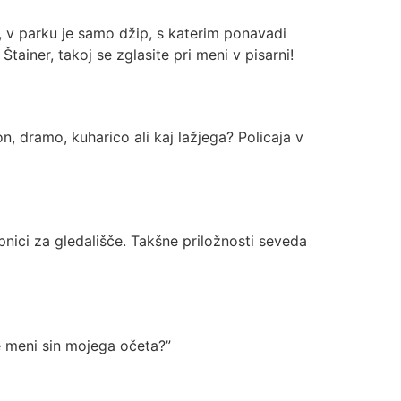
e, v parku je samo džip, s katerim ponavadi
tainer, takoj se zglasite pri meni v pisarni!
on, dramo, kuharico ali kaj lažjega? Policaja v
pnici za gledališče. Takšne priložnosti seveda
je meni sin mojega očeta?”