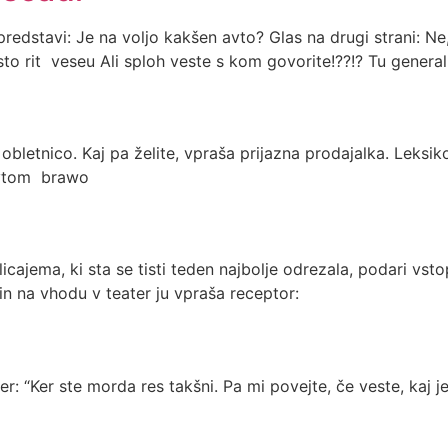
 predstavi: Je na voljo kakšen avto? Glas na drugi strani: N
to rit veseu Ali sploh veste s kom govorite!??!? Tu general Š
obletnico. Kaj pa želite, vpraša prijazna prodajalka. Leksik
 avtom brawo
cajema, ki sta se tisti teden najbolje odrezala, podari vsto
in na vhodu v teater ju vpraša receptor:
r: “Ker ste morda res takšni. Pa mi povejte, če veste, kaj 