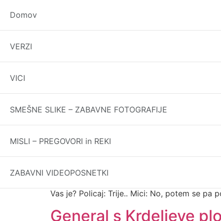
Domov
Policijski vic
VERZI
Zakaj ima policaj na protestih v roki žlico? 
VICI
Potni list in Hrvaška
SMEŠNE SLIKE – ZABAVNE FOTOGRAFIJE
Mihc in Jurčk bi šla na Hrvaško. Prideta do me
v zaboje na sosednjem šleparju. Na meji polica
njem res […]
MISLI – PREGOVORI in REKI
Pogovor policistov
ZABAVNI VIDEOPOSNETKI
Mici je doma in zazvoni ji zvonec na vhodnih vr
Vas je? Policaj: Trije.. Mici: No, potem se p
General s Krdeljeve pl