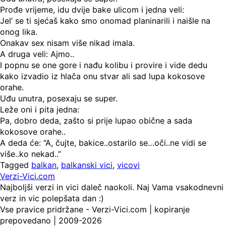
Prođe vrijeme, idu dvije bake ulicom i jedna veli:
Jel’ se ti sjećaš kako smo onomad planinarili i naišle na
onog lika.
Onakav sex nisam više nikad imala.
A druga veli: Ajmo..
I popnu se one gore i nađu kolibu i provire i vide dedu
kako izvadio iz hlača onu stvar ali sad lupa kokosove
orahe.
Uđu unutra, posexaju se super.
Leže oni i pita jedna:
Pa, dobro deda, zašto si prije lupao obične a sada
kokosove orahe..
A deda će: “A, čujte, bakice..ostarilo se…oči..ne vidi se
više..ko nekad..”
Tagged
balkan
,
balkanski vici
,
vicovi
Verzi-Vici.com
Najboljši verzi in vici daleč naokoli. Naj Vama vsakodnevni
verz in vic polepšata dan :)
Vse pravice pridržane - Verzi-Vici.com | kopiranje
prepovedano | 2009-2026