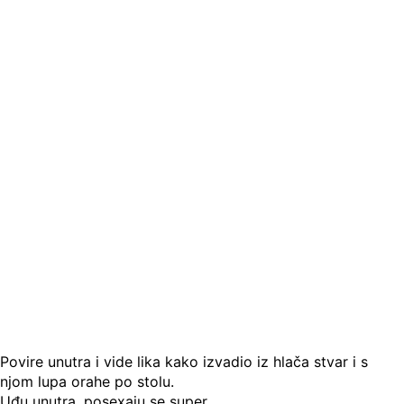
Povire unutra i vide lika kako izvadio iz hlača stvar i s
njom lupa orahe po stolu.
Uđu unutra, posexaju se super.