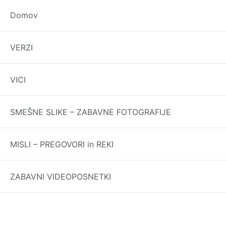
Domov
Epska Slovenščina
VERZI
Iz kakšnega razloga, slovenski jezik nikoli n
VICI
Najboljši verzi in vi
SMEŠNE SLIKE – ZABAVNE FOTOGRAFIJE
Vse prav
MISLI – PREGOVORI in REKI
ZABAVNI VIDEOPOSNETKI