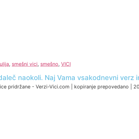
ulija
,
smešni vici
,
smešno
,
VICI
ci daleč naokoli. Naj Vama vsakodnevni verz i
ice pridržane - Verzi-Vici.com | kopiranje prepovedano | 