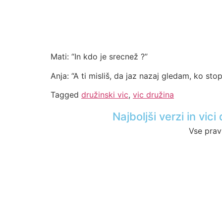
Mati: “In kdo je srecnež ?”
Anja: “A ti misliš, da jaz nazaj gledam, ko stop
Tagged
družinski vic
,
vic družina
Najboljši verzi in vi
Vse prav