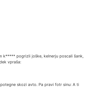
sem k***** pogrizli joške, kelnerju poscali šank,
edek vpraša:
potegne skozi avto. Pa pravi fotr sinu: A ti