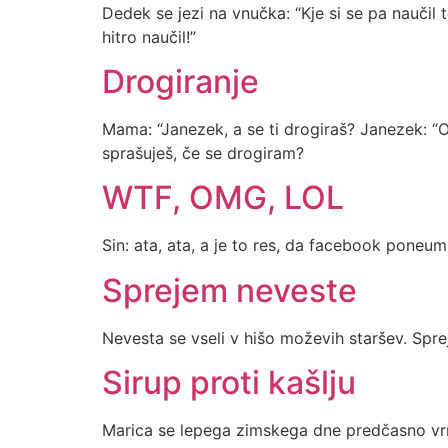
Dedek se jezi na vnučka: “Kje si se pa naučil 
hitro naučil!”
Drogiranje
Mama: “Janezek, a se ti drogiraš? Janezek: “O
sprašuješ, če se drogiram?
WTF, OMG, LOL
Sin: ata, ata, a je to res, da facebook poneu
Sprejem neveste
Nevesta se vseli v hišo moževih staršev. Sprej
Sirup proti kašlju
Marica se lepega zimskega dne predčasno vrne