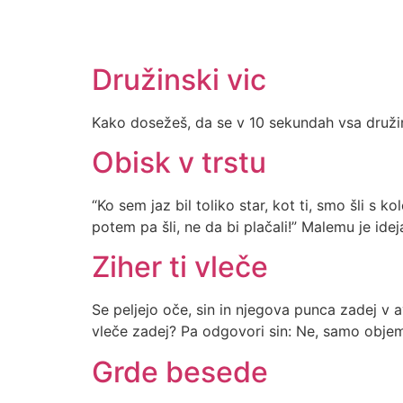
Družinski vic
Kako dosežeš, da se v 10 sekundah vsa družina
Obisk v trstu
“Ko sem jaz bil toliko star, kot ti, smo šli s ko
potem pa šli, ne da bi plačali!” Malemu je ide
Ziher ti vleče
Se peljejo oče, sin in njegova punca zadej v a
vleče zadej? Pa odgovori sin: Ne, samo obj
Grde besede