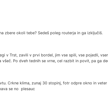
 zbere okoli tebe? Sedeš poleg routerja in ga izključiš.
legi v Trst, zavili v prvi bordel, jim vse spili, vse pojedli, v
ja všeč. Po dveh tednih se vrne, cel razbit in povit, pa ga d
vtu. Crkne klima, zunaj 30 stopinj, fotr odpre okno in veter 
emava se no plesauc