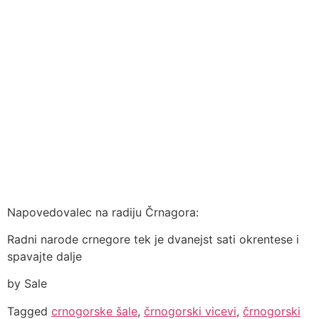
Napovedovalec na radiju Črnagora:
Radni narode crnegore tek je dvanejst sati okrentese i
spavajte dalje
by Sale
Tagged
crnogorske šale
,
črnogorski vicevi
,
črnogorski