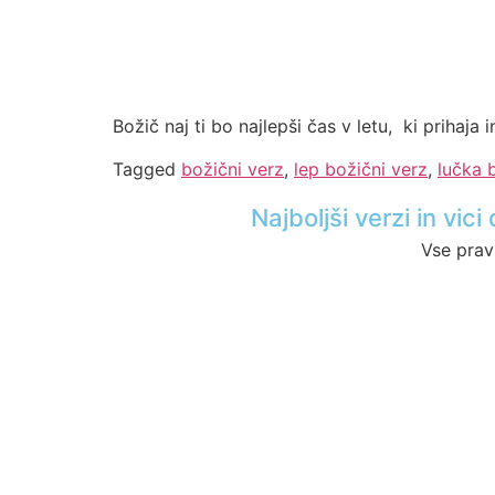
Božič naj ti bo najlepši čas v letu, ki prihaja i
Tagged
božični verz
,
lep božični verz
,
lučka 
Najboljši verzi in vi
Vse prav