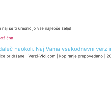
n naj se ti uresničijo vse najlepše želje!
božična
ci daleč naokoli. Naj Vama vsakodnevni verz i
ice pridržane - Verzi-Vici.com | kopiranje prepovedano | 