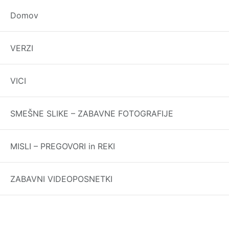
Domov
Ako ti ide sve napačno, ako je cijeli život pro
VERZI
Tagged
balkanski verzi
,
Balkanski verzi in mis
VICI
Najboljši verzi in vi
Vse prav
SMEŠNE SLIKE – ZABAVNE FOTOGRAFIJE
MISLI – PREGOVORI in REKI
ZABAVNI VIDEOPOSNETKI