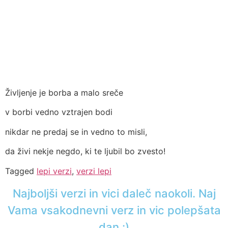
Življenje je borba a malo sreče
v borbi vedno vztrajen bodi
nikdar ne predaj se in vedno to misli,
da živi nekje negdo, ki te ljubil bo zvesto!
Tagged
lepi verzi
,
verzi lepi
Najboljši verzi in vici daleč naokoli. Naj
Vama vsakodnevni verz in vic polepšata
dan :)