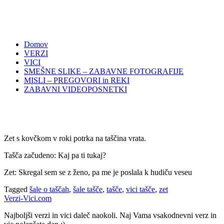
Domov
VERZI
VICI
SMEŠNE SLIKE – ZABAVNE FOTOGRAFIJE
MISLI – PREGOVORI in REKI
ZABAVNI VIDEOPOSNETKI
Zet s kovčkom v roki potrka na taščina vrata.
Tašča začudeno: Kaj pa ti tukaj?
Zet: Skregal sem se z ženo, pa me je poslala k hudiču veseu
Tagged
šale o taščah
,
šale tašče
,
tašče
,
vici tašče
,
zet
Verzi-Vici.com
Najboljši verzi in vici daleč naokoli. Naj Vama vsakodnevni verz in