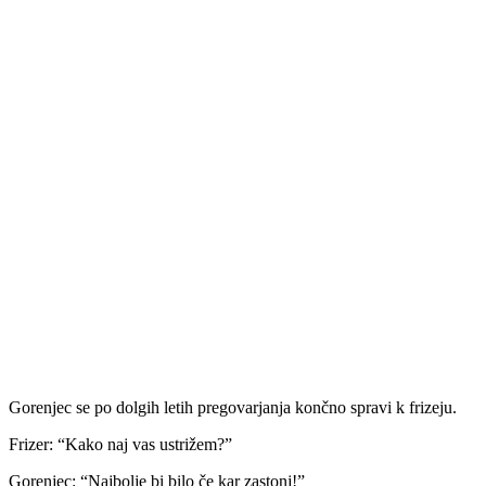
Gorenjec se po dolgih letih pregovarjanja končno spravi k frizeju.
Frizer: “Kako naj vas ustrižem?”
Gorenjec: “Najbolje bi bilo če kar zastonj!”