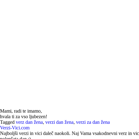
Mami, radi te imamo,
hvala ti za vso ljubezen!
Tagged
verz dan žena
,
verzi dan žena
,
verzi za dan žena
Verzi-Vici.com
Najboljši verzi in vici daleč naokoli. Naj Vama vsakodnevni verz in vic
polepšata dan :)