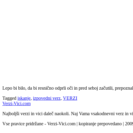
Lepo bi bilo, da bi resnično odprli oči in pred seboj začutili, prepoznal
Tagged
iskanje
,
izpovedni verz
,
VERZI
Verzi-Vici.com
Najboljši verzi in vici daleč naokoli. Naj Vama vsakodnevni verz in vi
Vse pravice pridržane - Verzi-Vici.com | kopiranje prepovedano | 20