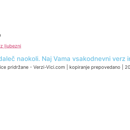
a
z ljubezni
ci daleč naokoli. Naj Vama vsakodnevni verz i
ice pridržane - Verzi-Vici.com | kopiranje prepovedano | 