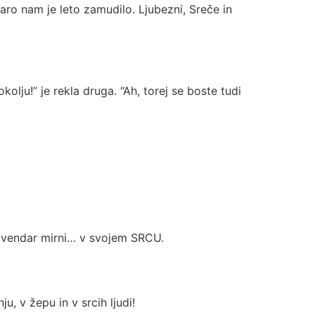
taro nam je leto zamudilo. Ljubezni, Sreče in
olju!” je rekla druga. “Ah, torej se boste tudi
pa vendar mirni… v svojem SRCU.
u, v žepu in v srcih ljudi!