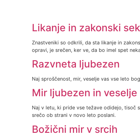
Likanje in zakonski se
Znastveniki so odkrili, da sta likanje in zako
opravi, je srečen, ker ve, da bo imel spet nek
Razvneta ljubezen
Naj sproščenost, mir, veselje vas vse leto boga
Mir ljubezen in veselje
Naj v letu, ki pride vse težave odidejo, tisoč s
srečo ob strani v novo leto poslani.
Božični mir v srcih