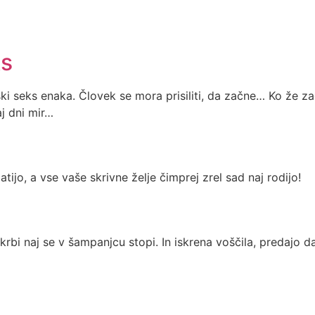
ks
nski seks enaka. Človek se mora prisiliti, da začne… Ko že 
aj dni mir…
tijo, a vse vaše skrivne želje čimprej zrel sad naj rodijo!
krbi naj se v šampanjcu stopi. In iskrena voščila, predajo dar