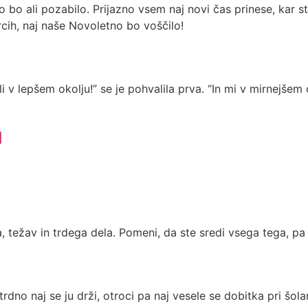
 bo ali pozabilo. Prijazno vsem naj novi čas prinese, kar s
srcih, naj naše Novoletno bo voščilo!
 lepšem okolju!” se je pohvalila prva. “In mi v mirnejšem ok
u
a, težav in trdega dela. Pomeni, da ste sredi vsega tega, 
rdno naj se ju drži, otroci pa naj vesele se dobitka pri šolanj