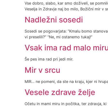
Vse dobro, slabo, kar smo doživeli, se pomnilo
Veselja in Zdravje naj bo milo, Božični mir v 
Nadležni sosedi
Sosedi se pogovarjata: “Kmalu bomo stanovali v
vi preselili?” “Ne, mi ostanemo tukaj!”
Vsak ima rad malo mir
Še pes ima rad pri jedi mir.
Mir v srcu
MIR… ne pomeni, da ste na kraju, kjer ni hrup
Vesele zdrave želje
Očetu in mami miru in počitka, ter zdravja, ki t