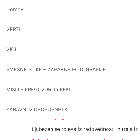
Domov
Novoletna sreča in lju
VERZI
V novem letu vzemi malo iz razuma in malo iz 
VICI
Ljubezen in zakon
SMEŠNE SLIKE – ZABAVNE FOTOGRAFIJE
Ljubezen je ljudem ljubša kot zakon, prav ko
Oh ta ljubezen
MISLI – PREGOVORI in REKI
Biti ljubimec je premalo, biti zaljubljen je pre
ZABAVNI VIDEOPOSNETKI
Zakaj ljubezen?
Ljubezen se rojeva iz radovednosti in traja i