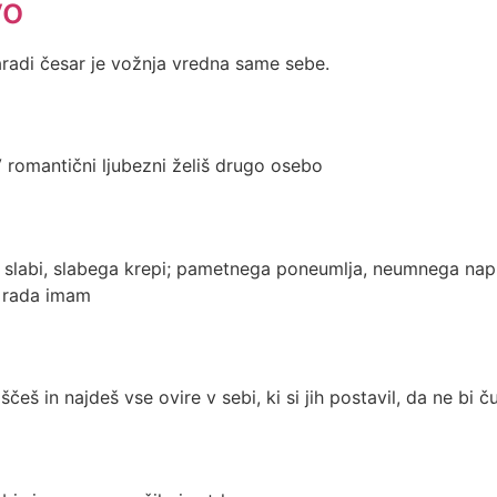
vo
zaradi česar je vožnja vredna same sebe.
V romantični ljubezni želiš drugo osebo
slabi, slabega krepi; pametnega poneumlja, neumnega napra
. rada imam
eš in najdeš vse ovire v sebi, ki si jih postavil, da ne bi čut