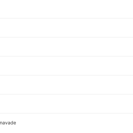
bezen
srca, vse skupaj zabeli s prijaznostjo in položi dragemu v 
t so romani bolj zabavni kot zgodovina fakoff
več
z navade