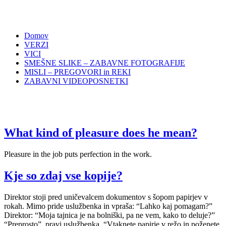
Domov
VERZI
VICI
SMEŠNE SLIKE – ZABAVNE FOTOGRAFIJE
MISLI – PREGOVORI in REKI
ZABAVNI VIDEOPOSNETKI
What kind of pleasure does he mean?
Pleasure in the job puts perfection in the work.
Kje so zdaj vse kopije?
Direktor stoji pred uničevalcem dokumentov s šopom papirjev v
rokah. Mimo pride uslužbenka in vpraša: “Lahko kaj pomagam?”
Direktor: “Moja tajnica je na bolniški, pa ne vem, kako to deluje?”
“Preprosto”, pravi uslužbenka, “Vtaknete papirje v režo in poženete