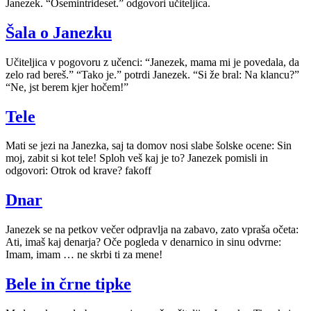
Janezek. “Osemintrideset.” odgovori učiteljica.
Šala o Janezku
Učiteljica v pogovoru z učenci: “Janezek, mama mi je povedala, da
zelo rad bereš.” “Tako je.” potrdi Janezek. “Si že bral: Na klancu?”
“Ne, jst berem kjer hočem!”
Tele
Mati se jezi na Janezka, saj ta domov nosi slabe šolske ocene: Sin
moj, zabit si kot tele! Sploh veš kaj je to? Janezek pomisli in
odgovori: Otrok od krave? fakoff
Dnar
Janezek se na petkov večer odpravlja na zabavo, zato vpraša očeta:
Ati, imaš kaj denarja? Oče pogleda v denarnico in sinu odvrne:
Imam, imam … ne skrbi ti za mene!
Bele in črne tipke