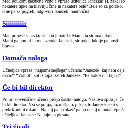
Med poukom glasbene vzgoje vpraša učiteljica Janezka: Ti, zakaj so
nekatere tipke na klavirju črne in nekatere bele? Bele so za poroko,
črne pa za pogreb, odgovori Janezek naumnčist
Siiiiiiiiir
Mati prinese Janezku sir, a ta ji potoži: Mami, ta sir ima luknje.
Mami ga pomiri in mu svetuje: Janezek, sir pojej, luknje pa pusti
brawo
Domača naloga
Učiteljica vpraša “najpametnejšega” učenca: “Janezek, kaj nam daje
ovca?” “Volno!” kot iz topa izstreli Janezek. “Pa kokoš?” “Jajca!”
Če bi bil direktor
Pri uri slovenščine učenci pišejo šolsko nalogo. Naslova spisa je, če
bi bil direktor. Vsi se potijo, razmišljajo, pišejo, le Janezek sedi s
prekrižanimi rokami. Na kaj pa ti čakaš? ga po nekaj minutah vpraša
učiteljica. Janezek: Na tajnico plesauc
Tri živali