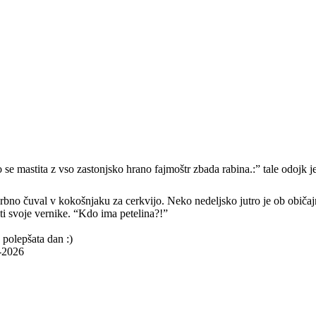
 se mastita z vso zastonjsko hrano fajmoštr zbada rabina.:” tale odojk j
 skrbno čuval v kokošnjaku za cerkvijo. Neko nedeljsko jutro je ob običaj
ti svoje vernike. “Kdo ima petelina?!”
 polepšata dan :)
9-2026