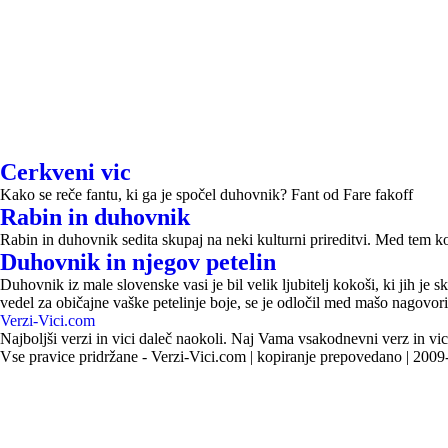
Cerkveni vic
Kako se reče fantu, ki ga je spočel duhovnik? Fant od Fare fakoff
Rabin in duhovnik
Rabin in duhovnik sedita skupaj na neki kulturni prireditvi. Med tem ko
Duhovnik in njegov petelin
Duhovnik iz male slovenske vasi je bil velik ljubitelj kokoši, ki jih je
vedel za običajne vaške petelinje boje, se je odločil med mašo nagovori
Verzi-Vici.com
Najboljši verzi in vici daleč naokoli. Naj Vama vsakodnevni verz in vic
Vse pravice pridržane - Verzi-Vici.com | kopiranje prepovedano | 200