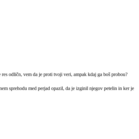
e res odličn, vem da je proti tvoji veri, ampak kdaj ga boš probou?
nem sprehodu med perjad opazil, da je izginil njegov petelin in ker je