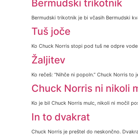
Bermudski trikotnik
Bermudski trikotnik je bi včasih Bermudski kv
Tuš joče
Ko Chuck Norris stopi pod tuš ne odpre vode,
Žaljitev
Ko rečeš: “Nihče ni popoln.” Chuck Norris to j
Chuck Norris ni nikoli 
Ko je bil Chuck Norris mulc, nikoli ni močil po
In to dvakrat
Chuck Norris je preštel do neskončno. Dvakra