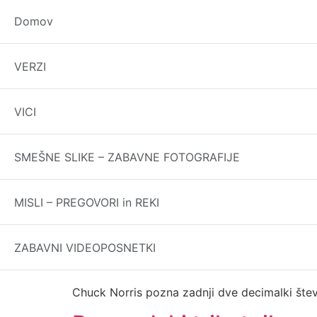
Domov
Edini, ki prepriča babi
VERZI
Chuck Norris je edini, ki lahko prepriča svojo 
VICI
Deviški otoki
SMEŠNE SLIKE – ZABAVNE FOTOGRAFIJE
Chuck Norriss je šel na Deviške otoke. Ko je o
Chuck Norris ne pres
MISLI – PREGOVORI in REKI
Chuck Norris je že bil na Marsu. Zato na njem 
ZABAVNI VIDEOPOSNETKI
Pi
Chuck Norris pozna zadnji dve decimalki števi