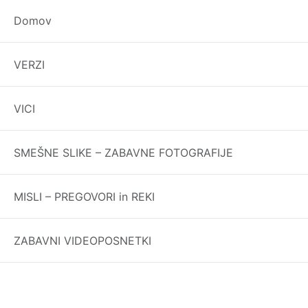
Domov
Oscar Wilde
VERZI
Be yourself. Everyone else is already taken.
VICI
Najboljši verzi in vi
SMEŠNE SLIKE – ZABAVNE FOTOGRAFIJE
Vse prav
MISLI – PREGOVORI in REKI
ZABAVNI VIDEOPOSNETKI