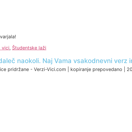
varjala!
 vici
,
Študentske laži
ci daleč naokoli. Naj Vama vsakodnevni verz i
ice pridržane - Verzi-Vici.com | kopiranje prepovedano | 