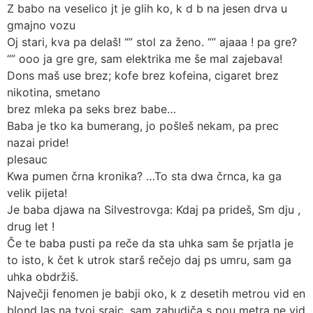
Z babo na veselico jt je glih ko, k d b na jesen drva u
gmajno vozu
Oj stari, kva pa delaš! “” stol za ženo. “” ajaaa ! pa gre?
“” ooo ja gre gre, sam elektrika me še mal zajebava!
Dons maš use brez; kofe brez kofeina, cigaret brez
nikotina, smetano
brez mleka pa seks brez babe…
Baba je tko ka bumerang, jo pošleš nekam, pa prec
nazai pride!
plesauc
Kwa pumen črna kronika? …To sta dwa črnca, ka ga
velik pijeta!
Je baba djawa na Silvestrovga: Kdaj pa prideš, Sm dju ,
drug let !
Če te baba pusti pa reče da sta uhka sam še prjatla je
to isto, k čet k utrok starš rečejo daj ps umru, sam ga
uhka obdržiš.
Največji fenomen je babji oko, k z desetih metrou vid en
blond las na tvoj srajc, sam zahudiča s pou metra ne vid