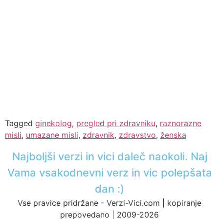
Tagged
ginekolog
,
pregled pri zdravniku
,
raznorazne
misli
,
umazane misli
,
zdravnik
,
zdravstvo
,
ženska
Najboljši verzi in vici daleč naokoli. Naj
Vama vsakodnevni verz in vic polepšata
dan :)
Vse pravice pridržane - Verzi-Vici.com | kopiranje
prepovedano | 2009-2026