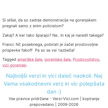
Si slišal, da so zadnje demonstracije na gorenjskem
pregnali samo z enim policistom?
Zakaj? A ker tako šparajo? Ne.. In kaj je naredil takega?
Franci: Nč posebnega, pobirati je začel prostovoljne
prispevke fakoff Pa so se vsi ‘razbežal’
Tagged
ameriške šale
,
gorenjske šale
,
Prostovoljstvo
,
vici gorenjski
Najboljši verzi in vici daleč naokoli. Naj
Vama vsakodnevni verz in vic polepšata
dan :)
Vse pravice pridržane - Verzi-Vici.com | kopiranje
prepovedano | 2009-2026