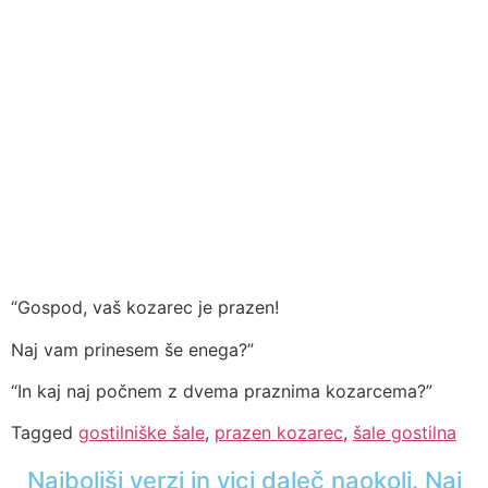
“Gospod, vaš kozarec je prazen!
Naj vam prinesem še enega?”
“In kaj naj počnem z dvema praznima kozarcema?”
Tagged
gostilniške šale
,
prazen kozarec
,
šale gostilna
Najboljši verzi in vici daleč naokoli. Naj