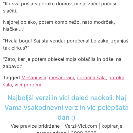
“Ko sva prišla s poroke domov, me je začel počasi
slačiti.
Najprej obleko, potem kombinežo, nato modrček,
hlačke …”
“Hvala bogu! Saj sta vendar poročena! Le zakaj zganjaš
tak cirkus?”
“Zato, ker je potem oblekel moja oblačila in odšel na
zabavo.”
Tagged
Mešani vici
,
mešani vici
,
poročna šala
,
poroka
šala
,
vici poročni
Najboljši verzi in vici daleč naokoli. Naj
Vama vsakodnevni verz in vic polepšata
dan :)
Vse pravice pridržane - Verzi-Vici.com | kopiranje