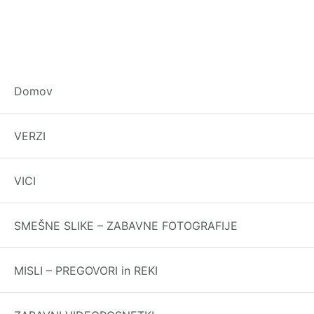
Domov
O ŽENSKAH:
VERZI
– Ženski se ne reče več, da je “dobra mrha” ampak, da
je le “estetsko harmonizirana”
VICI
-Ne reče se, da je ženska “joškasta ali prsata” ampak,
da je “širokogrudna”
SMEŠNE SLIKE – ZABAVNE FOTOGRAFIJE
-Ne reče se, da ženska “hitro rada da”, ampak, da je ”
horizontalno lažje dostopna ”
MISLI – PREGOVORI in REKI
-In taki, ki rada da se ne reče “da je radodajka”, ampak,