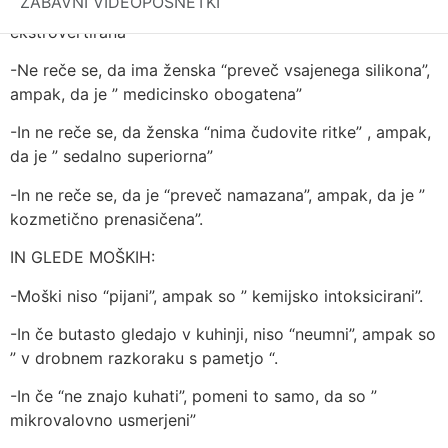
ZABAVNI VIDEOPOSNETKI
“da je spolno osredotočena” ali ” seksualno
ekstrovertirana ”
-Ne reče se, da ima ženska “preveč vsajenega silikona”,
ampak, da je ” medicinsko obogatena”
-In ne reče se, da ženska “nima čudovite ritke” , ampak,
da je ” sedalno superiorna”
-In ne reče se, da je “preveč namazana”, ampak, da je ”
kozmetično prenasičena”.
IN GLEDE MOŠKIH:
-Moški niso “pijani”, ampak so ” kemijsko intoksicirani”.
-In če butasto gledajo v kuhinji, niso “neumni”, ampak so
” v drobnem razkoraku s pametjo “.
-In če “ne znajo kuhati”, pomeni to samo, da so ”
mikrovalovno usmerjeni”