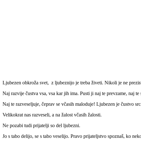
Ljubezen obkroža svet, z ljubeznijo je treba živeti. Nikoli je ne prezira
Naj razvije čustva vsa, vsa kar jih ima. Pusti ji naj te prevzame, naj te
Naj te razveseljuje, čeprav se včasih maloduje! Ljubezen je čustvo src
Velikokrat nas razveseli, a na žalost včasih žalosti.
Ne pozabi tudi prijatelji so del ljubezni.
Jo s tabo delijo, se s tabo veselijo. Pravo prijateljstvo spoznaš, ko ne