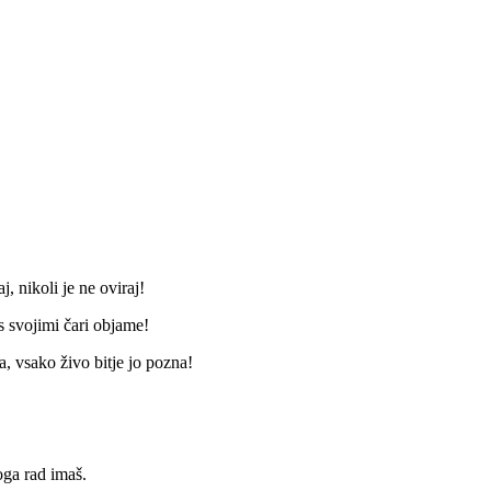
j, nikoli je ne oviraj!
 s svojimi čari objame!
a, vsako živo bitje jo pozna!
koga rad imaš.