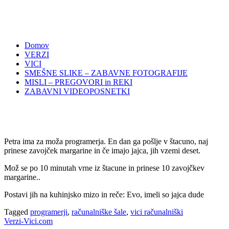
Domov
VERZI
VICI
SMEŠNE SLIKE – ZABAVNE FOTOGRAFIJE
MISLI – PREGOVORI in REKI
ZABAVNI VIDEOPOSNETKI
Petra ima za moža programerja. En dan ga pošlje v štacuno, naj
prinese zavojček margarine in če imajo jajca, jih vzemi deset.
Mož se po 10 minutah vrne iz štacune in prinese 10 zavojčkev
margarine..
Postavi jih na kuhinjsko mizo in reče: Evo, imeli so jajca dude
Tagged
programerji
,
računalniške šale
,
vici računalniški
Verzi-Vici.com