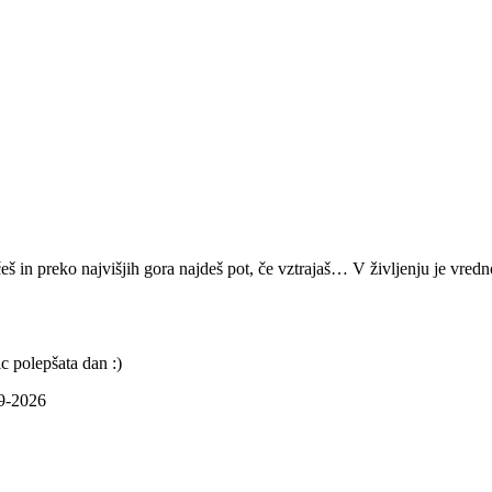
š in preko najvišjih gora najdeš pot, če vztrajaš… V življenju je vredno 
c polepšata dan :)
09-2026