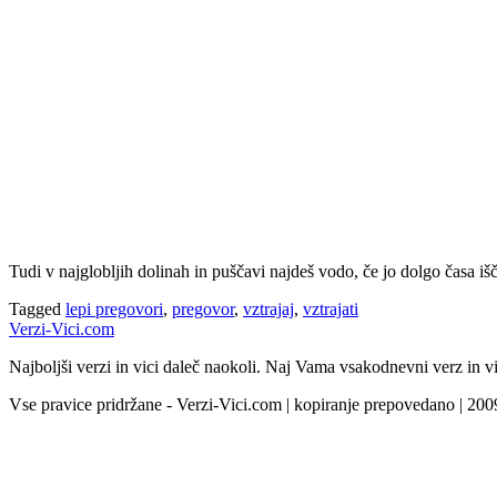
Tudi v najglobljih dolinah in puščavi najdeš vodo, če jo dolgo časa išče
Tagged
lepi pregovori
,
pregovor
,
vztrajaj
,
vztrajati
Verzi-Vici.com
Najboljši verzi in vici daleč naokoli. Naj Vama vsakodnevni verz in vi
Vse pravice pridržane - Verzi-Vici.com | kopiranje prepovedano | 20