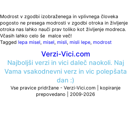
Modrost v zgodbi izobraženega in vplivnega človeka
pogosto ne presega modrosti v zgodbi otroka in življenje
otroka nas lahko nauči prav toliko kot življenje modreca.
Včasih lahko celo še malce več!
Tagged
lepa misel
,
misel
,
misli
,
misli lepe
,
modrost
Verzi-Vici.com
Najboljši verzi in vici daleč naokoli. Naj
Vama vsakodnevni verz in vic polepšata
dan :)
Vse pravice pridržane - Verzi-Vici.com | kopiranje
prepovedano | 2009-2026