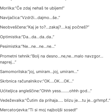
Morilka:”Če zdaj nehaš te ubijem!”
Navijačica:”Vzdrži…dajmo…še..”
Neobveščena:”Kaj je to?…zakaj?….kaj počneš?”
Optimistka:”Da…da…da..da..”
Pesimistka:”Ne…ne…ne…ne…”
Prometni tehnik:”Bolj na desno…ne,ne…malo navzgor…
naprej…”
Samomorilska:”joj, umiram…joj, umiram…”
Skrbnica računalnikov:”OK….OK….OK…”
Ućiteljica angleščine:”Ohhh yess……..ohhh god…”
Vedeževalka:”Čutim da prihaja….. blizu je….tu je…grhmpf..”
Mercatorjevka:”Ti si moj najboljši sosed!”