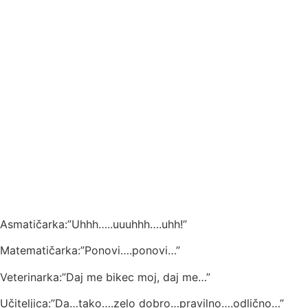
Asmatičarka:”Uhhh…..uuuhhh….uhh!”
Matematičarka:”Ponovi….ponovi…”
Veterinarka:”Daj me bikec moj, daj me…”
Učiteljica:”Da…tako….zelo dobro…pravilno….odlično…”