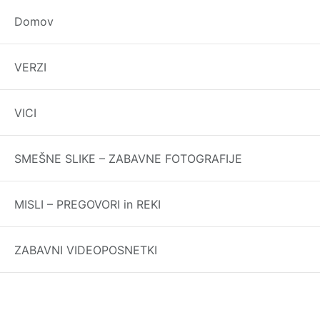
Domov
Če se je kaj splačalo videti ali slišati ali podu
VERZI
evra.
Hvala za spomine, kako si me peljala sko
Tagged
čestitke za materinski dan
,
Lepa mise
VICI
Najboljši verzi in vi
Vse prav
SMEŠNE SLIKE – ZABAVNE FOTOGRAFIJE
MISLI – PREGOVORI in REKI
ZABAVNI VIDEOPOSNETKI