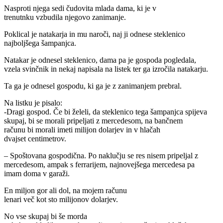
Nasproti njega sedi čudovita mlada dama, ki je v
trenutnku vzbudila njegovo zanimanje.
Poklical je natakarja in mu naroči, naj ji odnese steklenico
najboljšega šampanjca.
Natakar je odnesel steklenico, dama pa je gospoda pogledala,
vzela svinčnik in nekaj napisala na listek ter ga izročila natakarju.
Ta ga je odnesel gospodu, ki ga je z zanimanjem prebral.
Na listku je pisalo:
-Dragi gospod. Če bi želeli, da steklenico tega šampanjca spijeva
skupaj, bi se morali pripeljati z mercedesom, na bančnem
računu bi morali imeti milijon dolarjev in v hlačah
dvajset centimetrov.
– Spoštovana gospodična. Po naklučju se res nisem pripeljal z
mercedesom, ampak s ferrarijem, najnovejšega mercedesa pa
imam doma v garaži.
En miljon gor ali dol, na mojem računu
lenari več kot sto milijonov dolarjev.
No vse skupaj bi še morda