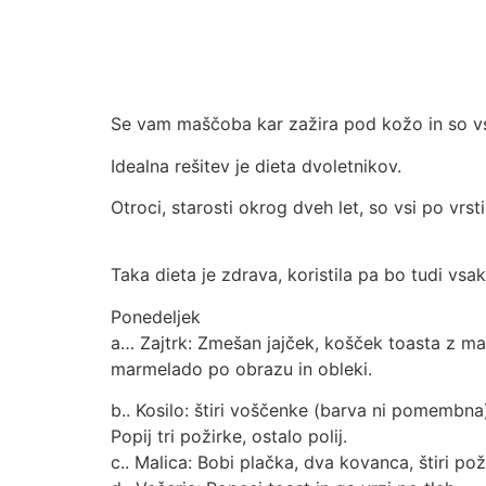
Se vam maščoba kar zažira pod kožo in so vse 
Idealna rešitev je dieta dvoletnikov.
Otroci, starosti okrog dveh let, so vsi po vrsti
Taka dieta je zdrava, koristila pa bo tudi vs
Ponedeljek
a… Zajtrk: Zmešan jajček, košček toasta z mar
marmelado po obrazu in obleki.
b.. Kosilo: štiri voščenke (barva ni pomembna
Popij tri požirke, ostalo polij.
c.. Malica: Bobi plačka, dva kovanca, štiri po