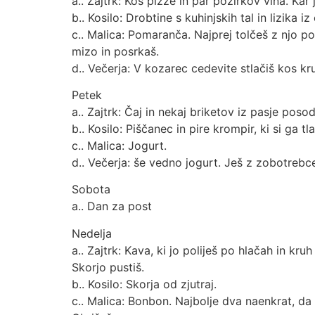
a.. Zajtrk: Kos pizze in par požirkov vina. Kar
b.. Kosilo: Drobtine s kuhinjskih tal in lizika iz 
c.. Malica: Pomaranča. Najprej tolčeš z njo po
mizo in posrkaš.
d.. Večerja: V kozarec cedevite stlačiš kos k
Petek
a.. Zajtrk: Čaj in nekaj briketov iz pasje posod
b.. Kosilo: Piščanec in pire krompir, ki si ga t
c.. Malica: Jogurt.
d.. Večerja: še vedno jogurt. Ješ z zobotrebc
Sobota
a.. Dan za post
Nedelja
a.. Zajtrk: Kava, ki jo poliješ po hlačah in kr
Skorjo pustiš.
b.. Kosilo: Skorja od zjutraj.
c.. Malica: Bonbon. Najbolje dva naenkrat, da 