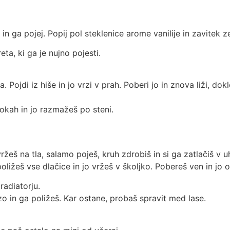
 in ga pojej. Popij pol steklenice arome vanilije in zavitek z
eta, ki ga je nujno pojesti.
va. Pojdi iz hiše in jo vrzi v prah. Poberi jo in znova liži, dok
rokah in jo razmažeš po steni.
vržeš na tla, salamo poješ, kruh zdrobiš in si ga zatlačiš v u
poližeš vse dlačice in jo vržeš v školjko. Pobereš ven in jo o
 radiatorju.
zo in ga poližeš. Kar ostane, probaš spravit med lase.