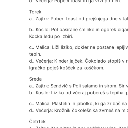
d.. Večerja: Popeci toast in ga vrzi po tleh.
Torek
a.. Zajtrk: Poberi toast od prejšnjega dne s tal
b.. Kosilo: Pol pasirane šminke in ogorek cigar
Kocka ledu po izbiri.
c.. Malica: Liži liziko, dokler ne postane leplji
tepih.
d.. Večerja: Kinder jajček. Čokolado stopiš v 
Igračko poješ košček za koščkom.
Sreda
a.. Zajtrk: Sendvič s Poli salamo in sirom. Sir 
b.. Kosilo: Liziko od včeraj pobereš s tepiha, 
c.. Malica: Plastelin in jabolko, ki ga zribaš na
d.. Večerja: Krožnik čokolešnika zvrneš na mi
Četrtek