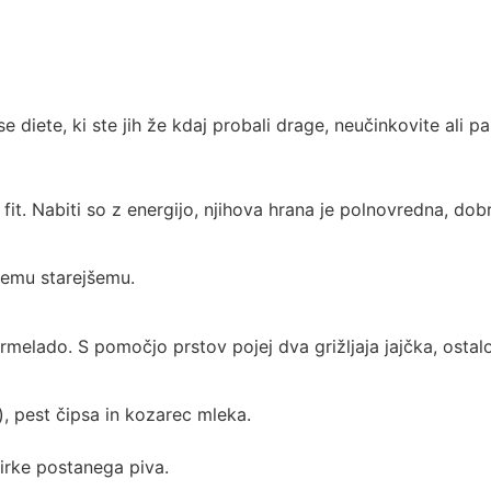
diete, ki ste jih že kdaj probali drage, neučinkovite ali p
 fit. Nabiti so z energijo, njihova hrana je polnovredna, dobr
akemu starejšemu.
melado. S pomočjo prstov pojej dva grižljaja jajčka, ostalo 
), pest čipsa in kozarec mleka.
žirke postanega piva.