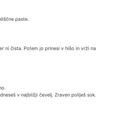
eliščne paste.
ler ni čista. Potem jo prinesi v hišo in vrži na
ho.
dneseš v najbližji čevelj. Zraven poliješ sok.