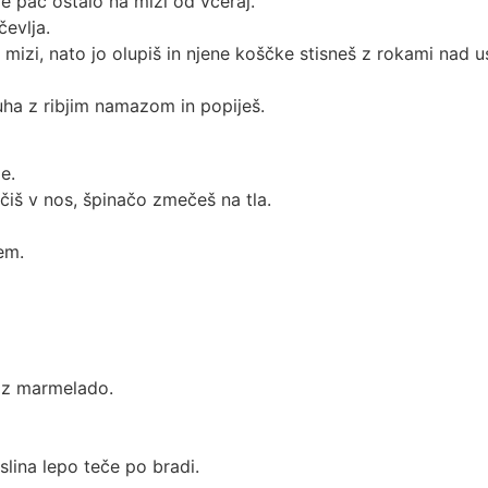
 je pač ostalo na mizi od včeraj.
čevlja.
 mizi, nato jo olupiš in njene koščke stisneš z rokami nad 
ruha z ribjim namazom in popiješ.
e.
lačiš v nos, špinačo zmečeš na tla.
em.
uh z marmelado.
slina lepo teče po bradi.