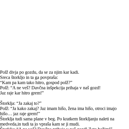
Polž divja po gozdu, da se za njim kar kadi.
Sreca štorkljo in ta ga povpraša:
“Kam pa kam tako hitro, gospod polž?”
Polž: “A ne veš? Davčna inšpekcija prihaja v naš gozd!
Jaz raje kar hitro grem!”
Štorklja: “Ja zakaj to?”
Polž: “Ja kako zakaj? Jaz imam hišo, žena ima hišo, otroci imajo
hišo… jaz raje grem!”
Štorklja tudi sama plane v beg. Po kratkem štorkljanju naleti na
medveda,in tudi ta jo vpraša kam se ji mudi.