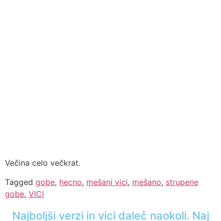
Večina celo večkrat.
Tagged
gobe
,
hecno
,
mešani vici
,
mešano
,
strupene
gobe
,
VICI
Najboljši verzi in vici daleč naokoli. Naj