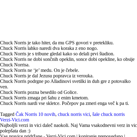
Chuck Norris je tako hiter, da mu GPS govori v pretekliku.
Chuck Norris lahko naredi dva koraka z eno nogo.
Chuck Norris je s tribune gledal kako so delali prvi štadion.
Chuck Norris ne dobi sončnih opeklin, sonce dobi opekline, ko obsije
Chuck Norrisa.
Chuck Norris ne ‘je’ medu. On je čebele.
Chuck Norris je dal Jezusu popravca iz verouka.
Chuck Norris podrgne po Alladinovi svetilki in duh gre z potovalko
ven.
Chuck Norris pozna besedilo od Golice.
Chuck Norris zmaga pri šahu z enim kmetom.
Chuck Norris nardi vse skletce. Počepov pa zmeri enga več k pa ti.
Tagged
Čak Norris 10 novih
,
chuck norris vici
,
šale chuck norris
Verzi-Vici.com
Najboljši verzi in vici daleč naokoli. Naj Vama vsakodnevni verz in vic
polepšata dan :)
Vse pravice pridržane - Verzi-Vici.com | kopiranje prepovedano |