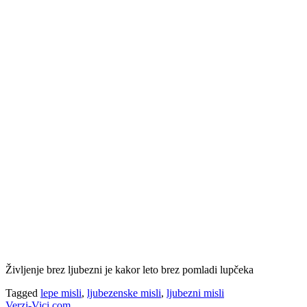
Življenje brez ljubezni je kakor leto brez pomladi lupčeka
Tagged
lepe misli
,
ljubezenske misli
,
ljubezni misli
Verzi-Vici.com