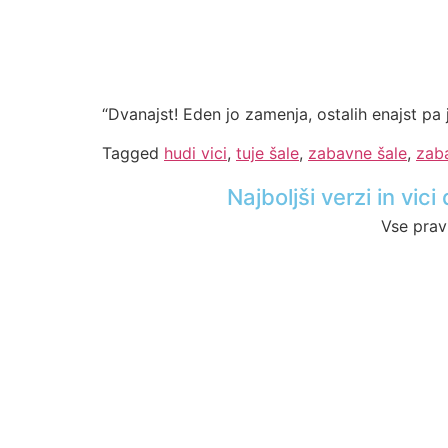
“Dvanajst! Eden jo zamenja, ostalih enajst pa 
Tagged
hudi vici
,
tuje šale
,
zabavne šale
,
zaba
Najboljši verzi in vi
Vse prav