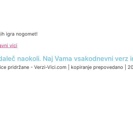
jih igra nogomet!
vni vici
ci daleč naokoli. Naj Vama vsakodnevni verz i
ice pridržane - Verzi-Vici.com | kopiranje prepovedano | 