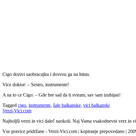
Cigo dozivi saobracajku i dovezu ga na hitnu.
Vice doktor: – Sestro, instrumente!
A na to ce Cigo: – Gde bre sad da ti sviram, sav sam izubijan!
Tagged
cigo
,
instrumente
,
šale balkanske
,
vici balkanski
Verzi-Vici.com
Najboljši verzi in vici daleč naokoli. Naj Vama vsakodnevni verz in vi
Vse pravice pridržane - Verzi-Vici.com | kopiranje prepovedano | 20