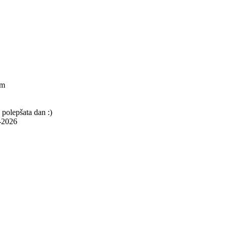
am
 polepšata dan :)
9-2026