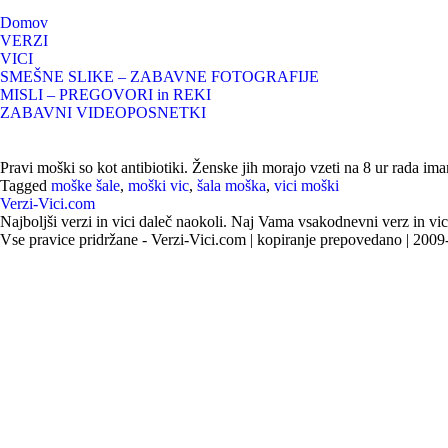
Domov
VERZI
VICI
SMEŠNE SLIKE – ZABAVNE FOTOGRAFIJE
MISLI – PREGOVORI in REKI
ZABAVNI VIDEOPOSNETKI
Pravi moški so kot antibiotiki. Ženske jih morajo vzeti na 8 ur rada im
Tagged
moške šale
,
moški vic
,
šala moška
,
vici moški
Verzi-Vici.com
Najboljši verzi in vici daleč naokoli. Naj Vama vsakodnevni verz in vic
Vse pravice pridržane - Verzi-Vici.com | kopiranje prepovedano | 200